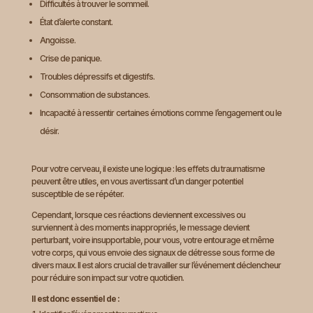
Difficultés à trouver le sommeil.
État d’alerte constant.
Angoisse.
Crise de panique.
Troubles dépressifs et digestifs.
Consommation de substances.
Incapacité à ressentir certaines émotions comme l’engagement ou le
désir.
Pour votre cerveau, il existe une logique : les effets du traumatisme
peuvent être utiles, en vous avertissant d’un danger potentiel
susceptible de se répéter.
Cependant, lorsque ces réactions deviennent excessives ou
surviennent à des moments inappropriés, le message devient
perturbant, voire insupportable, pour vous, votre entourage et même
votre corps, qui vous envoie des signaux de détresse sous forme de
divers maux. Il est alors crucial de travailler sur l’événement déclencheur
pour réduire son impact sur votre quotidien.
Il est donc essentiel de :