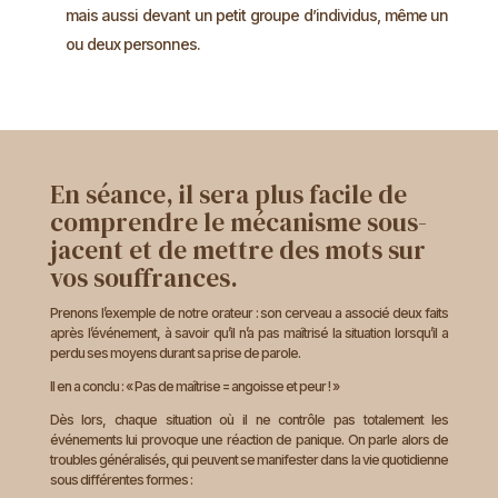
mais aussi devant un petit groupe d’individus, même un
ou deux personnes.
En séance, il sera plus facile de
comprendre le mécanisme sous-
jacent et de mettre des mots sur
vos souffrances.
Prenons l’exemple de notre orateur : son cerveau a associé deux faits
après l’événement, à savoir qu’il n’a pas maîtrisé la situation lorsqu’il a
perdu ses moyens durant sa prise de parole.
Il en a conclu : « Pas de maîtrise = angoisse et peur ! »
Dès lors, chaque situation où il ne contrôle pas totalement les
événements lui provoque une réaction de panique. On parle alors de
troubles généralisés, qui peuvent se manifester dans la vie quotidienne
sous différentes formes :