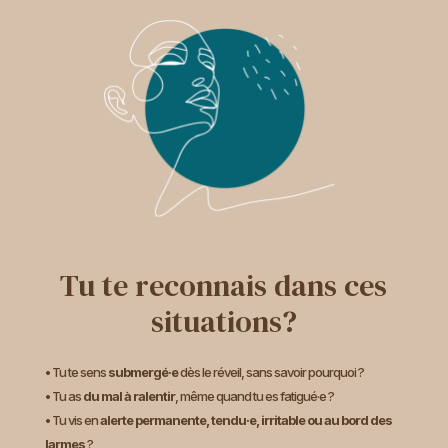
Tu te reconnais dans ces
situations?
• Tu te sens
submergé·e
dès le réveil, sans savoir pourquoi ?
• Tu as
du mal à ralentir
, même quand tu es fatigué·e ?
• Tu vis en
alerte permanente, tendu·e, irritable ou au bord des
larmes
?