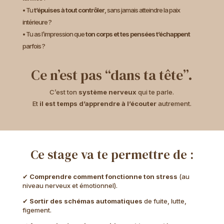
• Tu
t’épuises à tout contrôler
, sans jamais atteindre la paix
intérieure ?
• Tu as l’impression que
ton corps et tes pensées t’échappent
parfois ?
Ce n’est pas “dans ta tête”.
C’est ton
système nerveux
qui te parle.
Et
il est temps d’apprendre à l’écouter
autrement.
Ce stage va te permettre de :
✔
Comprendre comment fonctionne ton stress
(au
niveau nerveux et émotionnel).
✔
Sortir des schémas automatiques
de fuite, lutte,
figement.