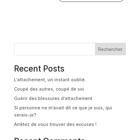
A
l
t
e
r
n
Rechercher
a
t
Recent Posts
i
v
L’attachement, un instant oublié.
e
:
Coupé des autres, coupé de soi
Guérir des blessures d’attachement
Si personne ne m’avait dit ce que je suis, qui
serais-je?
Arrêtez de vous trouver des excuses !